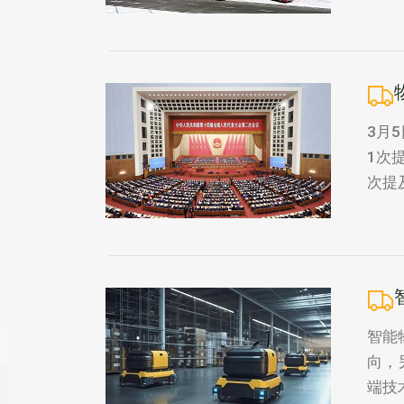
3月
1次
次提
智能
向，
端技