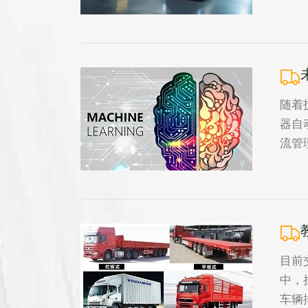
随着
器自
流管
目前
中，
车辆