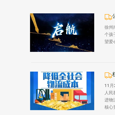
徐州
个孩
望爱
11
人民
进物
核心